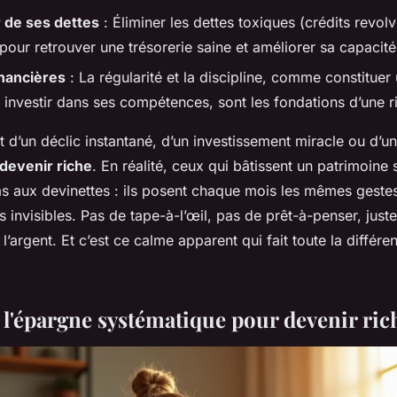
 de ses dettes
: Éliminer les dettes toxiques (crédits revol
 pour retrouver une trésorerie saine et améliorer sa capacit
inancières
: La régularité et la discipline, comme constituer
 investir dans ses compétences, sont les fondations d’une r
 d’un déclic instantané, d’un investissement miracle ou d’u
devenir riche
. En réalité, ceux qui bâtissent un patrimoine
as aux devinettes : ils posent chaque mois les mêmes geste
is invisibles. Pas de tape-à-l’œil, pas de prêt-à-penser, just
 l’argent. Et c’est ce calme apparent qui fait toute la différe
e l'épargne systématique pour devenir ric