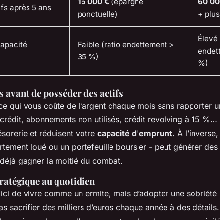
15 000 €
(épargne
60 00
ifs après 5 ans
ponctuelle)
+ plus
Élevé 
capacité
Faible (ratio endettement >
endet
35 %)
%)
fs avant de posséder des actifs
 ce qui vous coûte de l’argent chaque mois sans rapporter u
 crédit, abonnements non utilisés, crédit revolving à 15 %…
ésorerie et réduisent votre
capacité d'emprunt
. À l’inverse,
ement loué ou un portefeuille boursier - peut générer des f
t déjà gagner la moitié du combat.
tratégique au quotidien
ici de vivre comme un ermite, mais d’adopter une sobriété i
as sacrifier des milliers d’euros chaque année à des détails