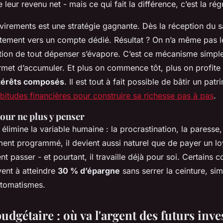
 leur revenu net - mais ce qui fait la différence, c’est la régu
virements est une stratégie gagnante. Dès la réception du s
ectement vers un compte dédié. Résultat ? On n’a même pas 
ation de tout dépenser s’évapore. C’est ce mécanisme simpl
ermet d’accumuler. Et plus on commence tôt, plus on profite 
térêts composés
. Il est tout à fait possible de bâtir un pat
bitudes financières pour construire sa richesse pas à pas
.
our ne plus y penser
 élimine la variable humaine : la procrastination, la paresse
ment programmé, il devient aussi naturel que de payer un lo
t passer - et pourtant, il travaille déjà pour soi. Certains 
ivent à atteindre
30 % d’épargne
sans serrer la ceinture, si
utomatismes.
udgétaire : où va l'argent des futurs inve