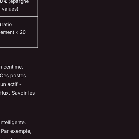
0 €
(épargne
-values)
(ratio
tement < 20
n centime.
 Ces postes
 un actif -
lux. Savoir les
ntelligente.
. Par exemple,