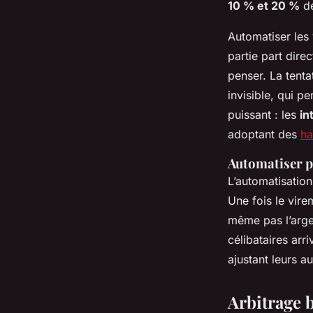
10 % et 20 %
de
Automatiser les 
partie part dir
penser. La tent
invisible, qui p
puissant : les
in
adoptant des
ha
Automatiser p
L’automatisation
Une fois le vire
même pas l’argen
célibataires arr
ajustant leurs a
Arbitrage b