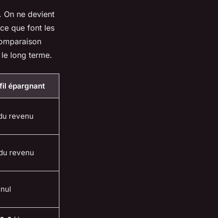
x. On ne devient
 ce que font les
 comparaison
 le long terme.
fil épargnant
du revenu
du revenu
 nul