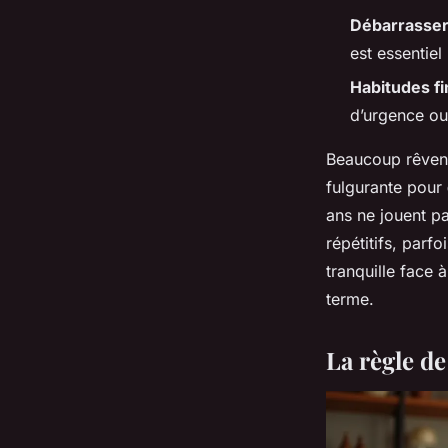
Débarrasser
est essentiel
Habitudes f
d’urgence ou
Beaucoup rêvent
fulgurante pour
ans ne jouent p
répétitifs, parfo
tranquille face à
terme.
La règle d