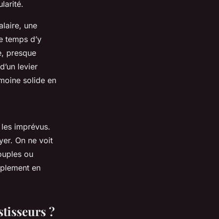
larité.
alaire, une
le temps d’y
e, presque
d’un levier
rimoine solide en
, les imprévus.
yer. On ne voit
couples ou
mplement en
stisseurs ?