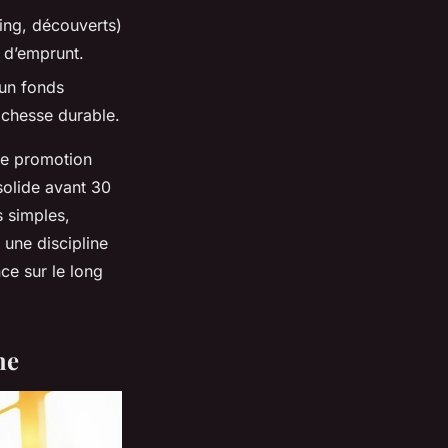
ving, découverts)
é d’emprunt.
 un fonds
ichesse durable.
ne promotion
 solide avant 30
s simples,
e une discipline
nce sur le long
he