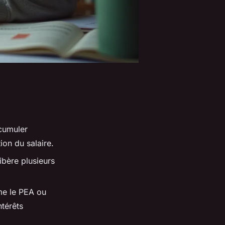
cumuler
ion du salaire.
libère plusieurs
me le PEA ou
ntérêts