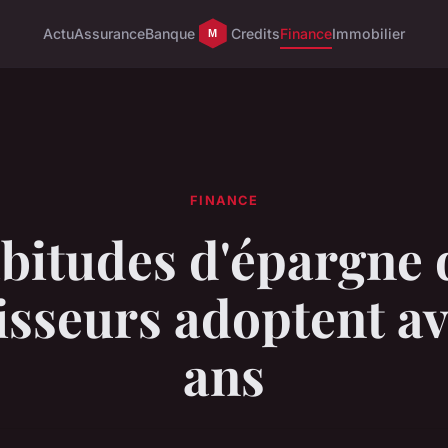
Actu
Assurance
Banque
Credits
Finance
Immobilier
FINANCE
bitudes d'épargne 
isseurs adoptent a
ans