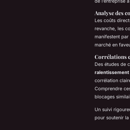
de l’entreprise à
Analyse des co
Les coûts direct
revanche, les co
manifestent par 
marché en faveu
Corrélations e
Des études de 
ralentissement s
corrélation clai
Comprendre ces c
blocages similai
Un suivi rigoure
pour soutenir l