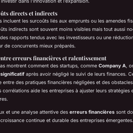
 investir dans l’innovation et l’expansion.
ûts directs et indirects
s incluent les surcoûts liés aux emprunts ou les amendes fis
ûts indirects sont souvent moins visibles mais tout aussi noci
des rapports tendus avec les investisseurs ou une réduction
r de concurrents mieux préparés.
ntre erreurs financières et ralentissement
cas montrent comment des startups, comme
Company A
, o
ignificatif
après avoir négligé le suivi de leurs finances. Ce
re entre des pratiques financières négligées et des obstacles
orrélations aide les entreprises à ajuster leurs stratégies e
res.
ux et une analyse attentive des
erreurs financières
sont do
a croissance continue et durable des entreprises émergentes