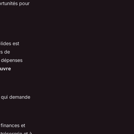
ortunités pour
lides est
rs de
es dépenses
uvre
ce qui demande
 finances et
trésorerie et à