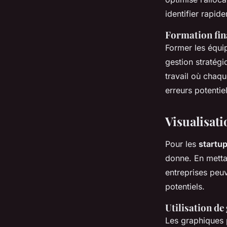
identifier rapid
Formation fin
Former les équip
gestion stratégi
travail où chaq
erreurs potentie
Visualisati
Pour les
startu
donne. En metta
entreprises peu
potentiels.
Utilisation de
Les graphiques 