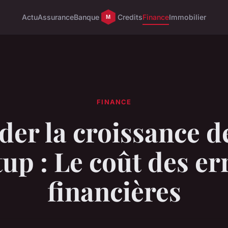
Actu
Assurance
Banque
Credits
Finance
Immobilier
FINANCE
der la croissance d
tup : Le coût des er
financières