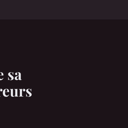
e sa
reurs