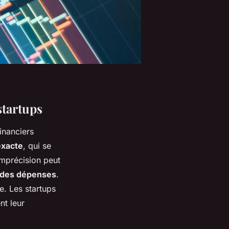
startups
inanciers
exacte
, qui se
imprécision peut
 des dépenses
.
e. Les startups
nt leur