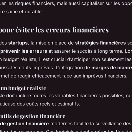
er les risques financiers, mais aussi capitaliser sur les opp
re saine et durable.
pour éviter les erreurs financières
 des
startups
, la mise en place de
stratégies financières
so
r
prévenir les erreurs
et assurer le succès à long terme. Lo
un budget réaliste, il est crucial d’anticiper non seulement l
ussi les coûts imprévus. L’intégration de
marges de manœ
met de réagir efficacement face aux imprévus financiers.
un budget réaliste
te doit inclure toutes les variables financières possibles, 
tieuse des coûts réels et estimatifs.
outils de gestion financière
 de gestion financière
modernes facilite la surveillance des
ation des ressources. Ces logiciels aident à gérer les flux de 