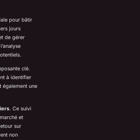
iale pour bâtir
ers jours
 et de gérer
 l’analyse
otentiels.
posante clé.
nt à identifier
nt également une
iers
. Ce suivi
u marché et
retour sur
vent non