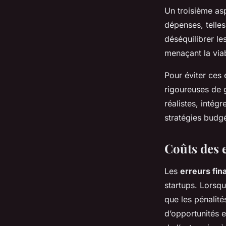
Un troisième asp
dépenses, telles
déséquilibrer le
menaçant la viabi
Pour éviter ces e
rigoureuses de g
réalistes, intégr
stratégies budgé
Coûts des e
Les
erreurs fin
startups. Lorsqu
que les pénalit
d’opportunités 