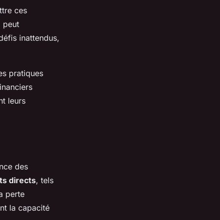
ttre ces
, peut
défis inattendus,
es pratiques
inanciers
nt leurs
ance des
ts directs
, tels
a perte
nt la capacité